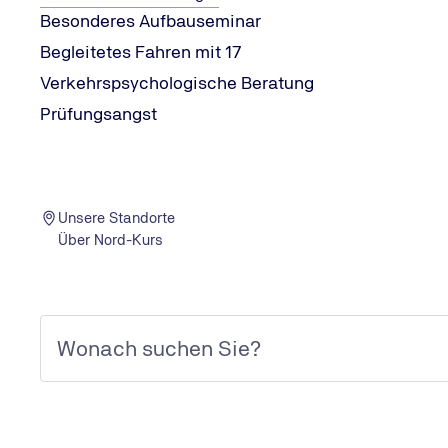
Besonderes Aufbauseminar
Begleitetes Fahren mit 17
Verkehrspsychologische Beratung
Prüfungsangst
MPU-VORBEREITUNG
Unsere Standorte
Über Nord-Kurs
MPU-Vorbereitung vor Ort
Sie wollen in Ihrer Stadt beraten werden? Kein Problem
- Klären Sie Ihre individuelle Ausgangslage mit einer
persönlichen MPU-Beratung vor Ort!
Mehr Infos & Anmeldung