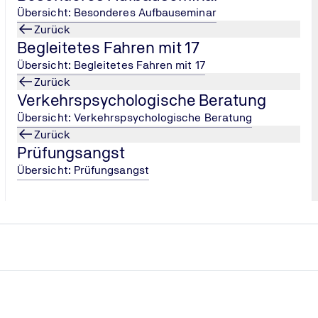
Übersicht: Besonderes Aufbauseminar
Zurück
Begleitetes Fahren mit 17
Übersicht: Begleitetes Fahren mit 17
Zurück
Verkehrspsychologische Beratung
Übersicht: Verkehrspsychologische Beratung
Zurück
RATGEBER
Prüfungsangst
Übersicht: Prüfungsangst
MPU-Wiki / MPU-Ratgeber
Sie haben Fragen zu Führerscheinproblemen und MPU-
Vorbereitung? Dann schauen Sie gerne in unser MPU-
Wiki, dem Helfer für verschiedene Themen!
Zum MPU-Wiki / MPU-Ratgeber