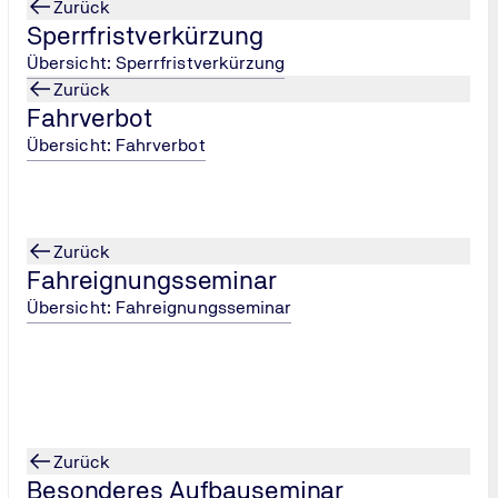
Gehen Sie noch heute Ihren ersten Schritt zur Lösung Ihr
Zurück
Schnell, bequem und unkompliziert.
Sperrfristverkürzung
Übersicht: Sperrfristverkürzung
Zurück
Fahrverbot
Übersicht: Fahrverbot
Zurück
Fahreignungsseminar
Übersicht: Fahreignungsseminar
Zurück
Besonderes Aufbauseminar