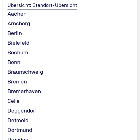
und
Übersicht: Standort-Übersicht
Aachen
sche
Arnsberg
mationssuche
ie man die MPU
Berlin
n:
Bielefeld
Bochum
Bonn
 andere ja!
Braunschweig
absolvieren,
mieren und auf
Bremen
nau richtig:
Bremerhaven
präch per
Celle
Deggendorf
Detmold
Dortmund
Dresden