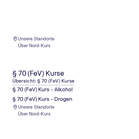
Kontakt
Bei Interesse oder Rückfragen zu den
Dienstleistungen kontaktieren Sie gerne
unser Team. Wir freuen uns Ihnen
weiterzuhelfen!
Unsere Standorte
Über Nord-Kurs
§ 70 (FeV) Kurse
Übersicht: § 70 (FeV) Kurse
§ 70 (FeV) Kurs - Alkohol
§ 70 (FeV) Kurs - Drogen
Unsere Standorte
Über Nord-Kurs