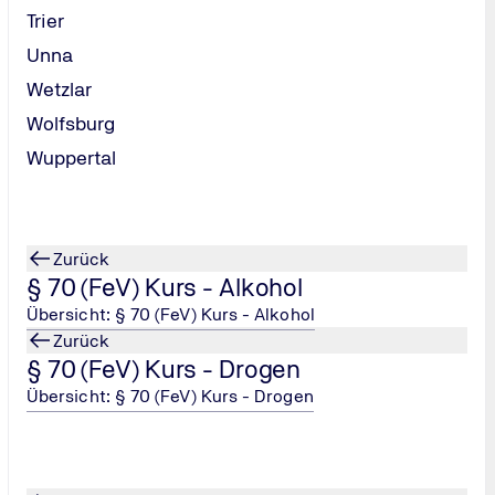
Trier
Nord-Kurs GmbH | TÜV NOR
Unna
Erreichbar von 08:00 bis 16:00 U
Tel.: 0800
Wetzlar
888 3883
/
Wolfsburg
info@nord-
Wuppertal
kurs.de
Nachricht senden
Zurück
§ 70 (FeV) Kurs - Alkohol
Übersicht: § 70 (FeV) Kurs - Alkohol
Zurück
§ 70 (FeV) Kurs - Drogen
Wir beraten Sie auch per WhatsApp:
Übersicht: § 70 (FeV) Kurs - Drogen
Jetzt einfach und ganz bequem Kontakt aufnehmen!
Schicken Sie uns einfach eine Nachricht - unsere Mitarbe
Direkter und einfacher geht's nicht!